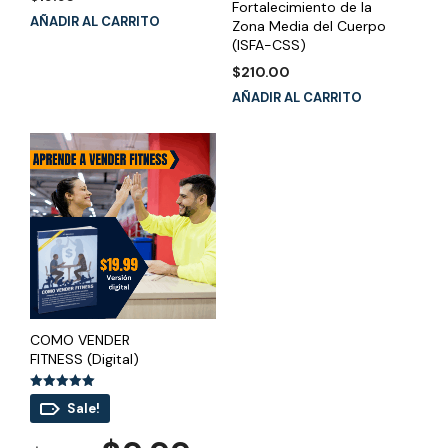
Fortalecimiento de la
AÑADIR AL CARRITO
Zona Media del Cuerpo
(ISFA-CSS)
$
210.00
AÑADIR AL CARRITO
COMO VENDER
FITNESS (Digital)
Valorado
Sale!
con
5.00
de 5
El
El