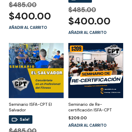
El
$
485.00
5.00
de 5
El
precio
$
485.00
El
$
400.00
precio
original
El
precio
$
400.00
original
era:
precio
actual
era:
$485.00.
AÑADIR AL CARRITO
actual
es:
$485.00.
AÑADIR AL CARRITO
es:
$400.00.
$400.00.
Seminario ISFA-CPT El
Seminario de Re-
Salvador
certificación ISFA-CPT
$
209.00
Sale!
AÑADIR AL CARRITO
El
$
485.00