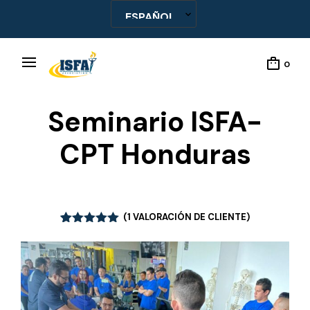
0
Seminario ISFA-
CPT Honduras
(
1
VALORACIÓN DE CLIENTE)
Valorado
1
con
5.00
de
5 en base
a
valoración
de un
cliente