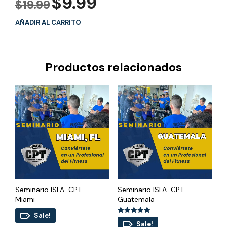
$
9.99
$
19.99
precio
precio
original
actual
AÑADIR AL CARRITO
era:
es:
$19.99.
$9.99.
Productos relacionados
Seminario ISFA-CPT
Seminario ISFA-CPT
Miami
Guatemala
Sale!
Valorado
Sale!
con